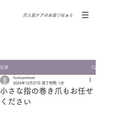
​爪と足ケアのお店♡はぁと
記事
footcareheart
2024年12月27日
読了時間: 1分
小さな指の巻き爪もお任せ
ください