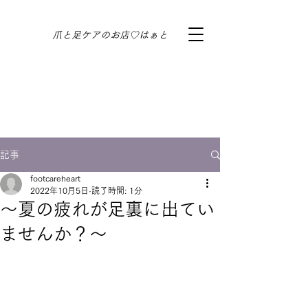
​爪と足ケアのお店♡はぁと
記事
footcareheart
2022年10月5日
読了時間: 1分
～夏の疲れが足裏に出てい
ませんか？～